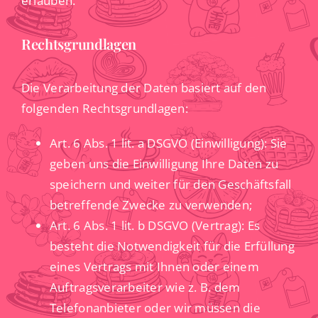
erlauben.
Rechtsgrundlagen
Die Verarbeitung der Daten basiert auf den
folgenden Rechtsgrundlagen:
Art. 6 Abs. 1 lit. a DSGVO (Einwilligung): Sie
geben uns die Einwilligung Ihre Daten zu
speichern und weiter für den Geschäftsfall
betreffende Zwecke zu verwenden;
Art. 6 Abs. 1 lit. b DSGVO (Vertrag): Es
besteht die Notwendigkeit für die Erfüllung
eines Vertrags mit Ihnen oder einem
Auftragsverarbeiter wie z. B. dem
Telefonanbieter oder wir müssen die