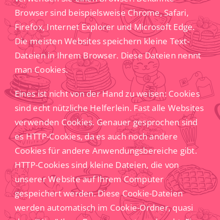
Browser sind beispielsweise Chrome, Safari,
Firefox, Internet Explorer und Microsoft Edge.
Die meisten Websites speichern kleine Text-
Dateien in Ihrem Browser. Diese Dateien nennt
man Cookies.
Eines ist nicht von der Hand zu weisen: Cookies
sind echt nützliche Helferlein. Fast alle Websites
verwenden Cookies. Genauer gesprochen sind
es HTTP-Cookies, da es auch noch andere
Cookies für andere Anwendungsbereiche gibt.
HTTP-Cookies sind kleine Dateien, die von
unserer Website auf Ihrem Computer
gespeichert werden. Diese Cookie-Dateien
werden automatisch im Cookie-Ordner, quasi