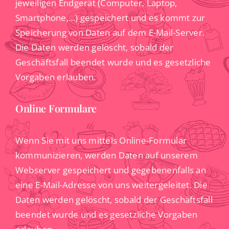
jeweiligen Endgerät (Computer, Laptop,
Smartphone,…) gespeichert und es kommt zur
Speicherung von Daten auf dem E-Mail-Server.
Die Daten werden gelöscht, sobald der
Geschäftsfall beendet wurde und es gesetzliche
Vorgaben erlauben.
Online Formulare
Wenn Sie mit uns mittels Online-Formular
kommunizieren, werden Daten auf unserem
Webserver gespeichert und gegebenenfalls an
eine E-Mail-Adresse von uns weitergeleitet. Die
Daten werden gelöscht, sobald der Geschäftsfall
beendet wurde und es gesetzliche Vorgaben