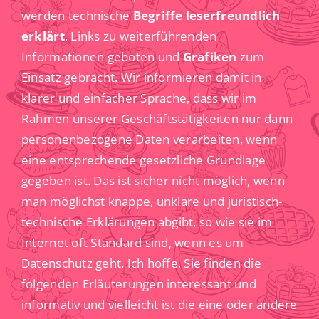
werden technische
Begriffe leserfreundlich
erklärt
, Links zu weiterführenden
Informationen geboten und
Grafiken
zum
Einsatz gebracht. Wir informieren damit in
klarer und einfacher Sprache, dass wir im
Rahmen unserer Geschäftstätigkeiten nur dann
personenbezogene Daten verarbeiten, wenn
eine entsprechende gesetzliche Grundlage
gegeben ist. Das ist sicher nicht möglich, wenn
man möglichst knappe, unklare und juristisch-
technische Erklärungen abgibt, so wie sie im
Internet oft Standard sind, wenn es um
Datenschutz geht. Ich hoffe, Sie finden die
folgenden Erläuterungen interessant und
informativ und vielleicht ist die eine oder andere