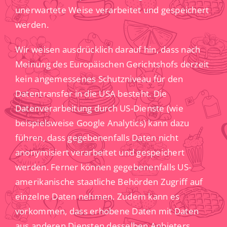
unerwartete Weise verarbeitet und gespeichert
werden.
Wir weisen ausdrücklich darauf hin, dass nach
Meinung des Europäischen Gerichtshofs derzeit
kein angemessenes Schutzniveau für den
Datentransfer in die USA besteht. Die
Datenverarbeitung durch US-Dienste (wie
beispielsweise Google Analytics) kann dazu
führen, dass gegebenenfalls Daten nicht
anonymisiert verarbeitet und gespeichert
werden. Ferner können gegebenenfalls US-
amerikanische staatliche Behörden Zugriff auf
einzelne Daten nehmen. Zudem kann es
vorkommen, dass erhobene Daten mit Daten
aus anderen Diensten desselben Anbieters,