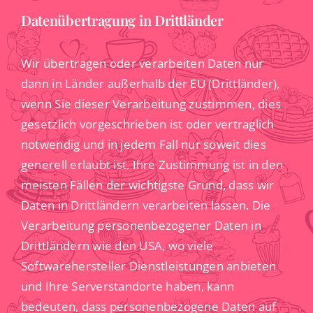
Datenübertragung in Drittländer
Wir übertragen oder verarbeiten Daten nur
dann in Länder außerhalb der EU (Drittländer),
wenn Sie dieser Verarbeitung zustimmen, dies
gesetzlich vorgeschrieben ist oder vertraglich
notwendig und in jedem Fall nur soweit dies
generell erlaubt ist. Ihre Zustimmung ist in den
meisten Fällen der wichtigste Grund, dass wir
Daten in Drittländern verarbeiten lassen. Die
Verarbeitung personenbezogener Daten in
Drittländern wie den USA, wo viele
Softwarehersteller Dienstleistungen anbieten
und Ihre Serverstandorte haben, kann
bedeuten, dass personenbezogene Daten auf