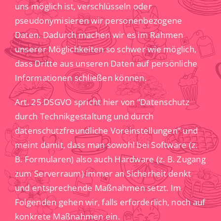
uns möglich ist, verschlüsseln oder
pseudonymisieren wir personenbezogene
Daten. Dadurch machen wir es im Rahmen
unserer Möglichkeiten so schwer wie möglich,
dass Dritte aus unseren Daten auf persönliche
Informationen schließen können.
Art. 25 DSGVO spricht hier von “Datenschutz
durch Technikgestaltung und durch
datenschutzfreundliche Voreinstellungen” und
meint damit, dass man sowohl bei Software (z.
B. Formularen) also auch Hardware (z. B. Zugang
zum Serverraum) immer an Sicherheit denkt
und entsprechende Maßnahmen setzt. Im
Folgenden gehen wir, falls erforderlich, noch auf
konkrete Maßnahmen ein.