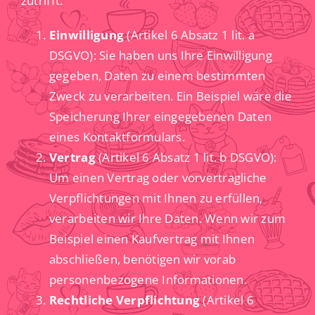
zutrifft:
Einwilligung
(Artikel 6 Absatz 1 lit. a
DSGVO): Sie haben uns Ihre Einwilligung
gegeben, Daten zu einem bestimmten
Zweck zu verarbeiten. Ein Beispiel wäre die
Speicherung Ihrer eingegebenen Daten
eines Kontaktformulars.
Vertrag
(Artikel 6 Absatz 1 lit. b DSGVO):
Um einen Vertrag oder vorvertragliche
Verpflichtungen mit Ihnen zu erfüllen,
verarbeiten wir Ihre Daten. Wenn wir zum
Beispiel einen Kaufvertrag mit Ihnen
abschließen, benötigen wir vorab
personenbezogene Informationen.
Rechtliche Verpflichtung
(Artikel 6