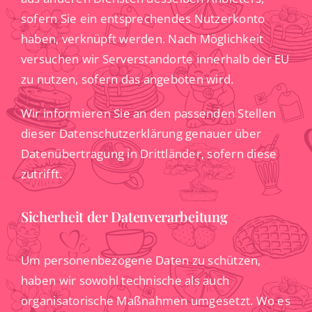
sofern Sie ein entsprechendes Nutzerkonto
haben, verknüpft werden. Nach Möglichkeit
versuchen wir Serverstandorte innerhalb der EU
zu nutzen, sofern das angeboten wird.
Wir informieren Sie an den passenden Stellen
dieser Datenschutzerklärung genauer über
Datenübertragung in Drittländer, sofern diese
zutrifft.
Sicherheit der Datenverarbeitung
Um personenbezogene Daten zu schützen,
haben wir sowohl technische als auch
organisatorische Maßnahmen umgesetzt. Wo es