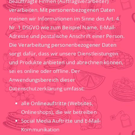
beauftragte Firmen (Auftragsverarbeiter)
verarbeiten. Mit personenbezogenen Daten
meinen wir Informationen im Sinne des Art. 4
Nr. 1 DSGVO wie zum Beispiel Name, E-Mail-
Adresse und postalische Anschrift einer Person.
Die Verarbeitung personenbezogener Daten
sorgt dafür, dass wir unsere Dienstleistungen
und Produkte anbieten und abrechnen können,
sei es online oder offline. Der
Anwendungsbereich dieser
Datenschutzerklärung umfasst:
alle Onlineauftritte (Websites,
Onlineshops), die wir betreiben
Social Media Auftritte und E-Mail-
Kommunikation