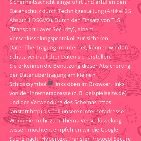
Sicherheitsschicht eingeführt und erfüllen den
Datenschutz durch Technikgestaltung (
Artikel 25
Absatz 1 DSGVO
). Durch den Einsatz von TLS
(Transport Layer Security), einem
Verschlüsselungsprotokoll zur sicheren
Datenübertragung im Internet, können wir den
Schutz vertraulicher Daten sicherstellen.
Sie erkennen die Benutzung dieser Absicherung
der Datenübertragung am kleinen
Schlosssymbol
links oben im Browser, links
von der Internetadresse (z. B. beispielseite.de)
und der Verwendung des Schemas https
(anstatt http) als Teil unserer Internetadresse.
Wenn Sie mehr zum Thema Verschlüsselung
wissen möchten, empfehlen wir die Google
Suche nach “Hypertext Transfer Protocol Secure