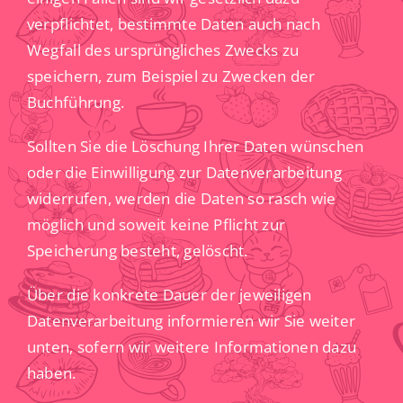
verpflichtet, bestimmte Daten auch nach
Wegfall des ursprüngliches Zwecks zu
speichern, zum Beispiel zu Zwecken der
Buchführung.
Sollten Sie die Löschung Ihrer Daten wünschen
oder die Einwilligung zur Datenverarbeitung
widerrufen, werden die Daten so rasch wie
möglich und soweit keine Pflicht zur
Speicherung besteht, gelöscht.
Über die konkrete Dauer der jeweiligen
Datenverarbeitung informieren wir Sie weiter
unten, sofern wir weitere Informationen dazu
haben.