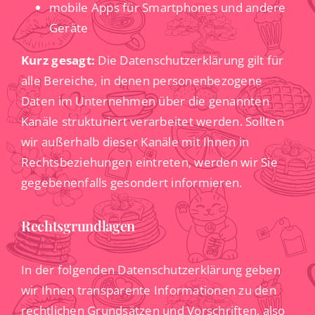
mobile Apps für Smartphones und andere
Geräte
Kurz gesagt:
Die Datenschutzerklärung gilt für
alle Bereiche, in denen personenbezogene
Daten im Unternehmen über die genannten
Kanäle strukturiert verarbeitet werden. Sollten
wir außerhalb dieser Kanäle mit Ihnen in
Rechtsbeziehungen eintreten, werden wir Sie
gegebenenfalls gesondert informieren.
Rechtsgrundlagen
In der folgenden Datenschutzerklärung geben
wir Ihnen transparente Informationen zu den
rechtlichen Grundsätzen und Vorschriften, also