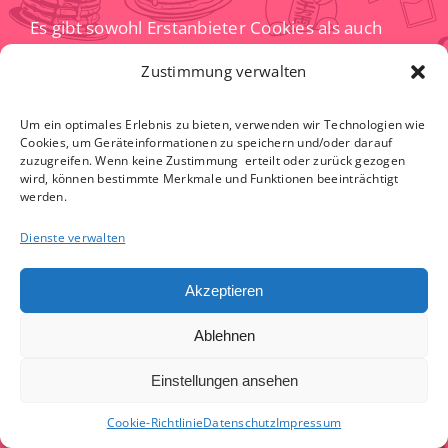
Es gibt sowohl Erstanbieter Cookies als auch
Drittanbieter-Cookies. Erstanbieter-Cookies
Zustimmung verwalten
werden direkt von unserer Seite erstellt,
Drittanbieter-Cookies werden von Partner-
Um ein optimales Erlebnis zu bieten, verwenden wir Technologien wie
Websites (z.B. Google Analytics) erstellt. Jedes
Cookies, um Geräteinformationen zu speichern und/oder darauf
zuzugreifen. Wenn keine Zustimmung erteilt oder zurück gezogen
Cookie ist individuell zu bewerten, da jedes
wird, können bestimmte Merkmale und Funktionen beeinträchtigt
werden.
Cookie andere Daten speichert. Auch die
Ablaufzeit eines Cookies variiert von ein paar
Dienste verwalten
Minuten bis hin zu ein paar Jahren. Cookies sind
keine Software-Programme und enthalten keine
Akzeptieren
Viren, Trojaner oder andere „Schädlinge“.
Ablehnen
Cookies können auch nicht auf Informationen
Ihres PCs zugreifen.
Einstellungen ansehen
So können zum Beispiel Cookie-Daten
Cookie-Richtlinie
Datenschutz
Impressum