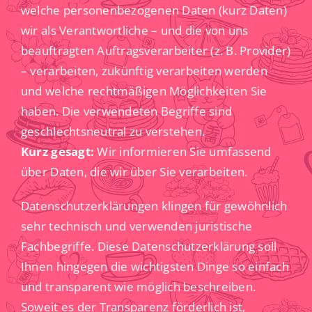
welche personenbezogenen Daten (kurz Daten)
wir als Verantwortliche – und die von uns
beauftragten Auftragsverarbeiter (z. B. Provider)
– verarbeiten, zukünftig verarbeiten werden
und welche rechtmäßigen Möglichkeiten Sie
haben. Die verwendeten Begriffe sind
geschlechtsneutral zu verstehen.
Kurz gesagt:
Wir informieren Sie umfassend
über Daten, die wir über Sie verarbeiten.
Datenschutzerklärungen klingen für gewöhnlich
sehr technisch und verwenden juristische
Fachbegriffe. Diese Datenschutzerklärung soll
Ihnen hingegen die wichtigsten Dinge so einfach
und transparent wie möglich beschreiben.
Soweit es der Transparenz förderlich ist,