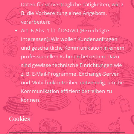
Daten für vorvertragliche Tätigkeiten, wie z.
B. die Vorbereitung eines Angebots,
verarbeiten;
Art. 6 Abs. 1 lit. f DSGVO (Berechtigte
Interessen): Wir wollen Kundenanfragen
und geschäftliche Kommunikation in einem
professionellen Rahmen betreiben. Dazu
sind gewisse technische Einrichtungen wie
z. B. E-Mail-Programme, Exchange-Server
und Mobilfunkbetreiber notwendig, um die
Kommunikation effizient betreiben zu
können.
Cookies