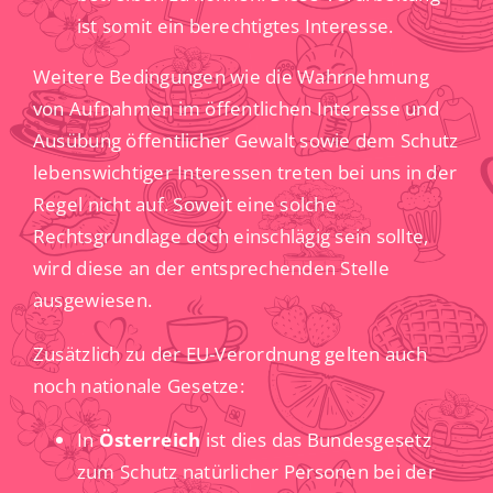
ist somit ein berechtigtes Interesse.
Weitere Bedingungen wie die Wahrnehmung
von Aufnahmen im öffentlichen Interesse und
Ausübung öffentlicher Gewalt sowie dem Schutz
lebenswichtiger Interessen treten bei uns in der
Regel nicht auf. Soweit eine solche
Rechtsgrundlage doch einschlägig sein sollte,
wird diese an der entsprechenden Stelle
ausgewiesen.
Zusätzlich zu der EU-Verordnung gelten auch
noch nationale Gesetze:
In
Österreich
ist dies das Bundesgesetz
zum Schutz natürlicher Personen bei der