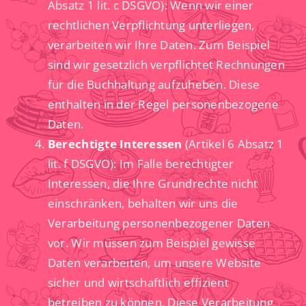
Absatz 1 lit. c DSGVO): Wenn wir einer
rechtlichen Verpflichtung unterliegen,
verarbeiten wir Ihre Daten. Zum Beispiel
sind wir gesetzlich verpflichtet Rechnungen
für die Buchhaltung aufzuheben. Diese
enthalten in der Regel personenbezogene
Daten.
Berechtigte Interessen
(Artikel 6 Absatz 1
lit. f DSGVO): Im Falle berechtigter
Interessen, die Ihre Grundrechte nicht
einschränken, behalten wir uns die
Verarbeitung personenbezogener Daten
vor. Wir müssen zum Beispiel gewisse
Daten verarbeiten, um unsere Website
sicher und wirtschaftlich effizient
betreiben zu können. Diese Verarbeitung