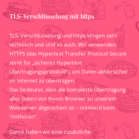
TLS-Verschlüsselung mit https
TLS, Verschlüsselung und https klingen sehr
technisch und sind es auch. Wir verwenden
HTTPS (das Hypertext Transfer Protocol Secure
steht für „sicheres Hypertext-
Übertragungsprotokoll“), um Daten abhörsicher
im Internet zu übertragen.
Das bedeutet, dass die komplette Übertragung
aller Daten von Ihrem Browser zu unserem
Webserver abgesichert ist – niemand kann
“mithören”.
Damit haben wir eine zusätzliche