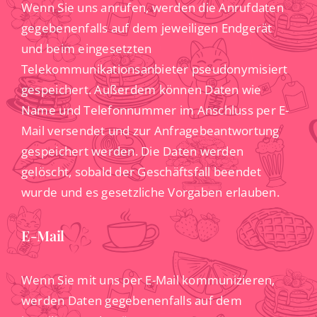
Wenn Sie uns anrufen, werden die Anrufdaten
gegebenenfalls auf dem jeweiligen Endgerät
und beim eingesetzten
Telekommunikationsanbieter pseudonymisiert
gespeichert. Außerdem können Daten wie
Name und Telefonnummer im Anschluss per E-
Mail versendet und zur Anfragebeantwortung
gespeichert werden. Die Daten werden
gelöscht, sobald der Geschäftsfall beendet
wurde und es gesetzliche Vorgaben erlauben.
E-Mail
Wenn Sie mit uns per E-Mail kommunizieren,
werden Daten gegebenenfalls auf dem