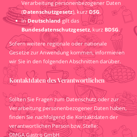
Verarbeitung personenbezogener Daten
(
Datenschutzgesetz
), kurz
DSG
.
In
Deutschland
gilt das
Bundesdatenschutzgesetz
, kurz
BDSG
.
Sofern weitere regionale oder nationale
Gesetze zur Anwendung kommen, informieren
wir Sie in den folgenden Abschnitten darüber.
Kontaktdaten des Verantwortlichen
Sollten Sie Fragen zum Datenschutz oder zur
Verarbeitung personenbezogener Daten haben,
finden Sie nachfolgend die Kontaktdaten der
verantwortlichen Person bzw. Stelle:
DMGA Gastro GmbH