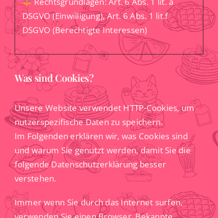
Rechtsgrundlagen: Art. 6 Abs. 1 lit. a
DSGVO (Einwilligung), Art. 6 Abs. 1 lit.f
DSGVO (Berechtigte Interessen)
Was sind Cookies?
Unsere Website verwendet HTTP-Cookies, um
nutzerspezifische Daten zu speichern.
Im Folgenden erklären wir, was Cookies sind
und warum Sie genutzt werden, damit Sie die
folgende Datenschutzerklärung besser
verstehen.
Immer wenn Sie durch das Internet surfen,
verwenden Sie einen Browser. Bekannte