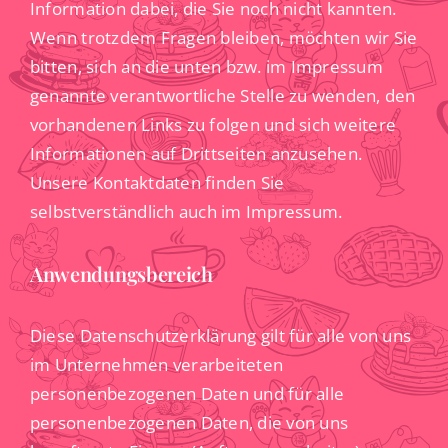
Information dabei, die Sie noch nicht kannten.
Wenn trotzdem Fragen bleiben, möchten wir Sie
bitten, sich an die unten bzw. im Impressum
genannte verantwortliche Stelle zu wenden, den
vorhandenen Links zu folgen und sich weitere
Informationen auf Drittseiten anzusehen.
Unsere Kontaktdaten finden Sie
selbstverständlich auch im Impressum.
Anwendungsbereich
Diese Datenschutzerklärung gilt für alle von uns
im Unternehmen verarbeiteten
personenbezogenen Daten und für alle
personenbezogenen Daten, die von uns