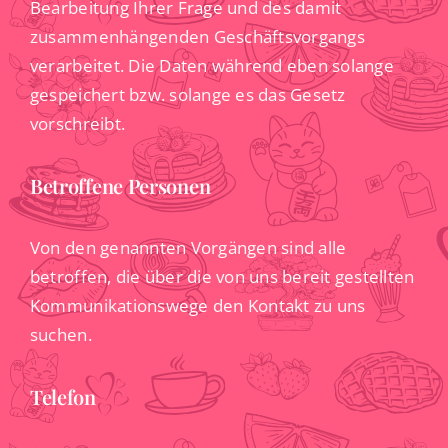
Bearbeitung Ihrer Frage und des damit
zusammenhängenden Geschäftsvorgangs
verarbeitet. Die Daten während eben solange
gespeichert bzw. solange es das Gesetz
vorschreibt.
Betroffene Personen
Von den genannten Vorgängen sind alle
betroffen, die über die von uns bereit gestellten
Kommunikationswege den Kontakt zu uns
suchen.
Telefon