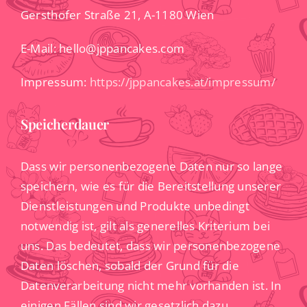
Gersthofer Straße 21, A-1180 Wien
E-Mail: hello@jppancakes.com
Impressum:
https://jppancakes.at/impressum/
Speicherdauer
Dass wir personenbezogene Daten nur so lange
speichern, wie es für die Bereitstellung unserer
Dienstleistungen und Produkte unbedingt
notwendig ist, gilt als generelles Kriterium bei
uns. Das bedeutet, dass wir personenbezogene
Daten löschen, sobald der Grund für die
Datenverarbeitung nicht mehr vorhanden ist. In
einigen Fällen sind wir gesetzlich dazu