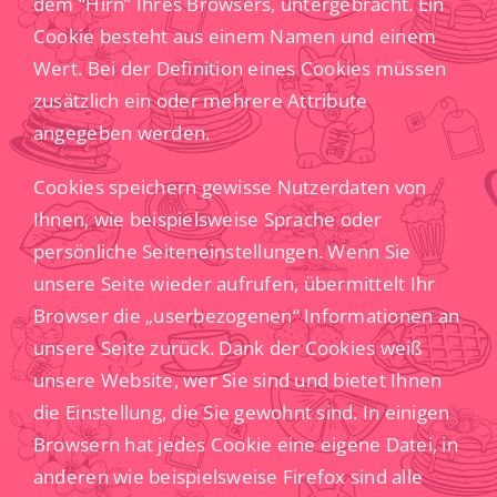
dem “Hirn” Ihres Browsers, untergebracht. Ein
Cookie besteht aus einem Namen und einem
Wert. Bei der Definition eines Cookies müssen
zusätzlich ein oder mehrere Attribute
angegeben werden.
Cookies speichern gewisse Nutzerdaten von
Ihnen, wie beispielsweise Sprache oder
persönliche Seiteneinstellungen. Wenn Sie
unsere Seite wieder aufrufen, übermittelt Ihr
Browser die „userbezogenen“ Informationen an
unsere Seite zurück. Dank der Cookies weiß
unsere Website, wer Sie sind und bietet Ihnen
die Einstellung, die Sie gewohnt sind. In einigen
Browsern hat jedes Cookie eine eigene Datei, in
anderen wie beispielsweise Firefox sind alle