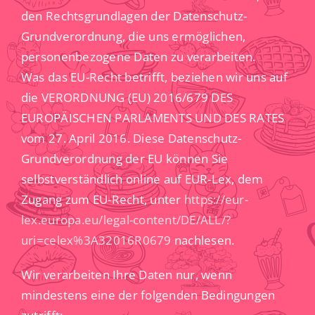
den Rechtsgrundlagen der Datenschutz-
Grundverordnung, die uns ermöglichen,
personenbezogene Daten zu verarbeiten.
Was das EU-Recht betrifft, beziehen wir uns auf
die VERORDNUNG (EU) 2016/679 DES
EUROPÄISCHEN PARLAMENTS UND DES RATES
vom 27. April 2016. Diese Datenschutz-
Grundverordnung der EU können Sie
selbstverständlich online auf EUR-Lex, dem
Zugang zum EU-Recht, unter
https://eur-
lex.europa.eu/legal-content/DE/ALL/?
uri=celex%3A32016R0679
nachlesen.
Wir verarbeiten Ihre Daten nur, wenn
mindestens eine der folgenden Bedingungen